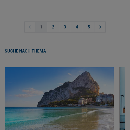
Investition und passt sich dem eigenen Lebensstil an.
1
2
3
4
5
SUCHE NACH THEMA