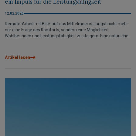
ein Impuls für die Leistungsfähigkeit
12.02.2026
Remote-Arbeit mit Blick auf das Mittelmeer ist längst nicht mehr
nur eine Frage des Komforts, sondern eine Möglichkeit,
Wohlbefinden und Leistungsfähigkeit zu steigern. Eine natürliche
Umgebung mit Licht, Meer und offenen Räumen hilft, Stress zu
reduzieren, die Konzentration zu fördern und die Kreativität zu
stärken. Zudem entfällt der tägliche Arbeitsweg, wodurch mehr
Artikel lesen
Zeit zum Ausruhen und für eine bessere Tagesorganisation bleibt
– was sich in höherer Motivation und geringerer Ermüdung
widerspiegelt. An der nördlichen Costa Blanca wird dieser
Lebensstil besonders attraktiv durch das Klima, die Infrastruktur
und die Anbindungen sowie durch Wohnhäuser, die für
komfortables Arbeiten mit Ausblick und natürlichem Licht
konzipiert sind.