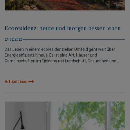
Ecoresidenz: heute und morgen besser leben
24.02.2026
Das Leben in einem ecoresidenziellen Umfeld geht weit über
Energieeffizienz hinaus: Es ist eine Art, Häuser und
Gemeinschaften im Einklang mit Landschaft, Gesundheit und
Wohlbefinden zu gestalten. In diesem Artikel erklären wir, wie sich
dies vom ersten Tag an in konkreten Vorteilen widerspiegelt und
warum Projekte wie Elements EcoResidences im Vall de Pop
Artikel lesen
Nachhaltigkeit heute und morgen in Lebensqualität verwandeln.