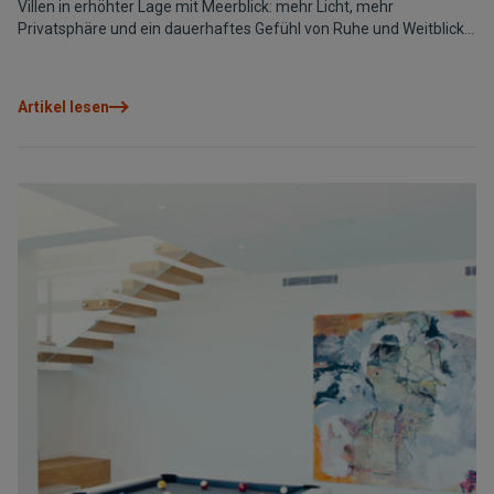
Villen in erhöhter Lage mit Meerblick: mehr Licht, mehr
Privatsphäre und ein dauerhaftes Gefühl von Ruhe und Weitblick.
Mit dem Mittelmeer im Hintergrund zu leben, verändert den
Alltag, mit offenen Panoramen, freien Sonnenuntergängen und
einer Architektur, die auf die Integration in die Umgebung
Artikel lesen
ausgelegt ist. An der nördlichen Costa Blanca hebt sich Cumbre
del Sol als privilegierter Standort hervor, und Projekte wie
Magnolias Design spiegeln diesen Lebensstil perfekt wider:
zeitgenössisches Design, erhöhte Grundstücke, freie Ausblicke
und ein Zuhause, das sich wie ein Aussichtspunkt über dem Meer
anfühlt.